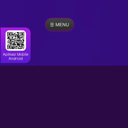
☰ MENU
KALKULATOR PARLAY