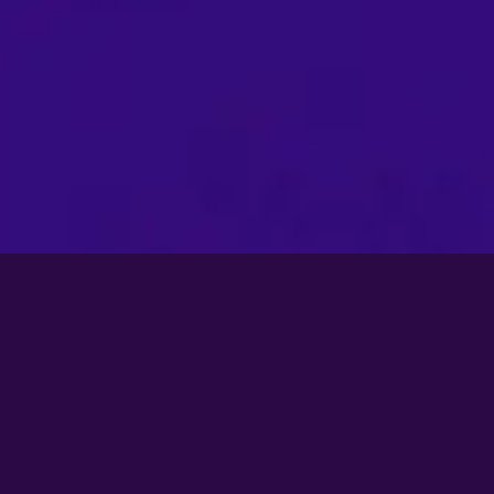
LINK ALTERNATIF
RTP LIVE SLOT