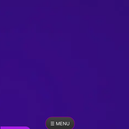
☰ MENU