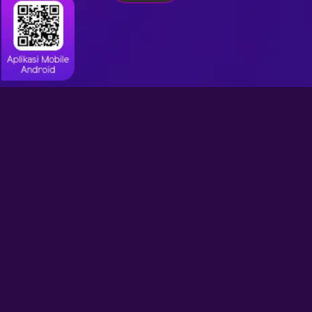
KALKULATOR PARLAY
CASPO777 Situs Sl