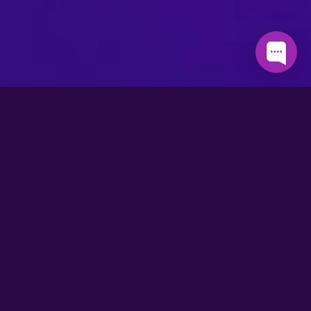
VOUCHER88
Metode Pembayaran